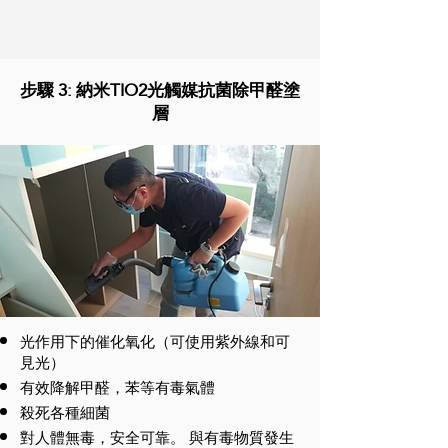
步驟 3: 納米TIO2光觸媒抗菌除甲醛塗
層
光作用下的催化氧化（可使用紫外線和可
見光）
有效降解甲醛，苯等有毒氣體
殺死各種細菌
對人體無毒，安全可靠。 與有毒物質發生