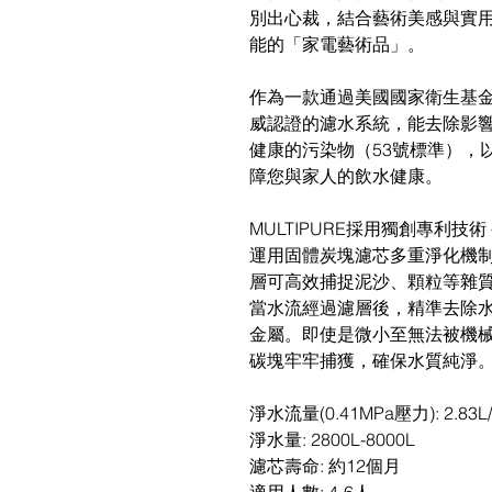
別出心裁，結合藝術美感與實用功
能的「家電藝術品」。
作為一款通過美國國家衛生基金會 (Natio
威認證的濾水系統，能去除影響
健康的污染物（53號標準），
障您與家人的飲水健康。
MULTIPURE採用獨創專利
運用固體炭塊濾芯多重淨化機
層可高效捕捉泥沙、顆粒等雜
當水流經過濾層後，精準去除
金屬。即使是微小至無法被機
碳塊牢牢捕獲，確保水質純淨
淨水流量(0.41MPa壓力): 2.83L/
淨水量: 2800L-8000L
濾芯壽命: 約12個月