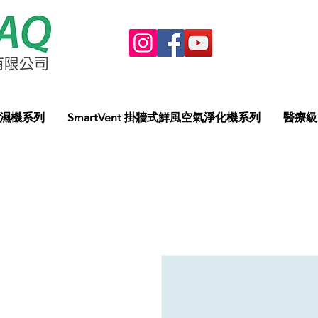
抽濕機系列
SmartVent 掛牆式鮮風空氣淨化機系列
醫療級