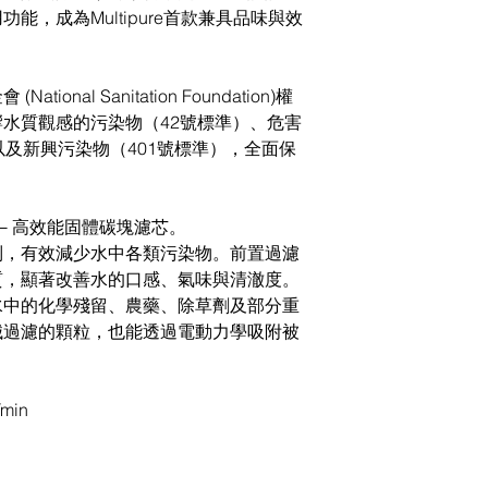
能，成為Multipure首款兼具品味與效
nal Sanitation Foundation)權
水質觀感的污染物（42號標準）、危害
以及新興污染物（401號標準），全面保
技術－高效能固體碳塊濾芯。
制，有效減少水中各類污染物。前置過濾
質，顯著改善水的口感、氣味與清澈度。
水中的化學殘留、農藥、除草劑及部分重
械過濾的顆粒，也能透過電動力學吸附被
。
min