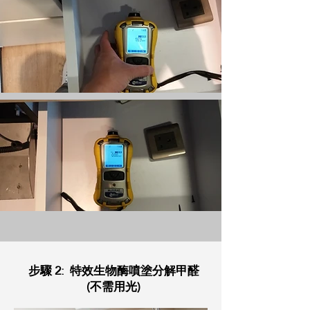
步驟 2: 特效生物酶噴塗分解甲醛
(不需用光)