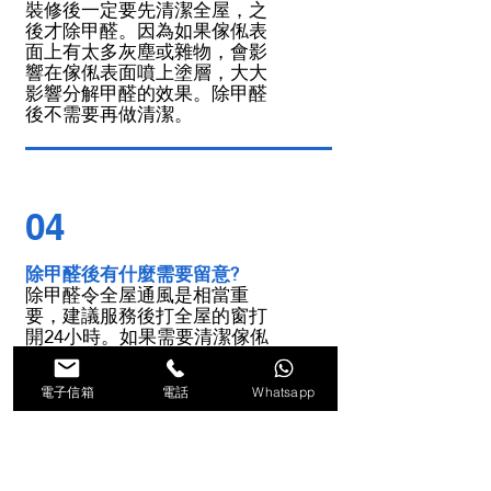
裝修後一定要先清潔全屋，之
後才除甲醛。因為如果傢俬表
面上有太多灰塵或雜物，會影
響在傢俬表面噴上塗層，大大
影響分解甲醛的效果。除甲醛
後不需要再做清潔。
04
除甲醛後有什麼需要留意?
除甲醛令全屋通風是相當重
要，建議服務後打全屋的窗打
開24小時。如果需要清潔傢俬
表面，可以等藥水乾透後，以
清水或稀釋後的清潔劑去清
潔。
電子信箱
電話
Whatsapp