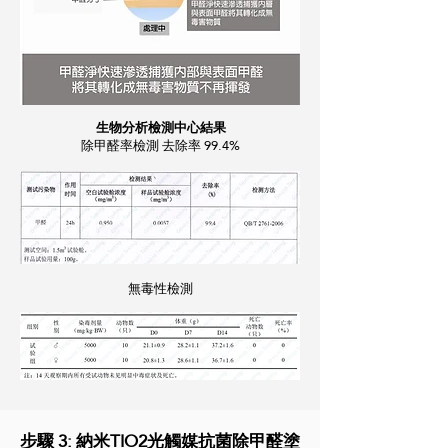
生物分析檢測中心結果
除甲醛率檢測 去除率 99.4%
無毒性檢測
步驟 3: 納米TIO2光觸媒抗菌除甲醛塗