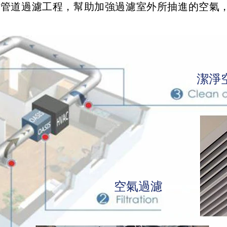
風管道過濾工程，幫助加強過濾室外所抽進的空氣
潔淨
空氣過濾