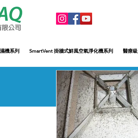
抽濕機系列
SmartVent 掛牆式鮮風空氣淨化機系列
醫療級