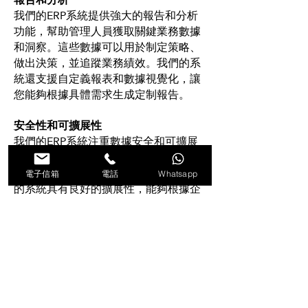
我們的ERP系統提供強大的報告和分析
功能，幫助管理人員獲取關鍵業務數據
和洞察。這些數據可以用於制定策略、
做出決策，並追蹤業務績效。我們的系
統還支援自定義報表和數據視覺化，讓
您能夠根據具體需求生成定制報告。
安全性和可擴展性
我們的ERP系統注重數據安全和可擴展
性。我們採用先進的安全措施，保護客
戶數據的機密性和完整性。同時，我們
電子信箱
電話
Whatsapp
的系統具有良好的擴展性，能夠根據企
業的成長需求進行擴展和升級。